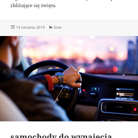
zbliżające się święta.
Data
Kategorie
14 sierpnia 2019
Inne
publikacji
samochody do wynajęcia