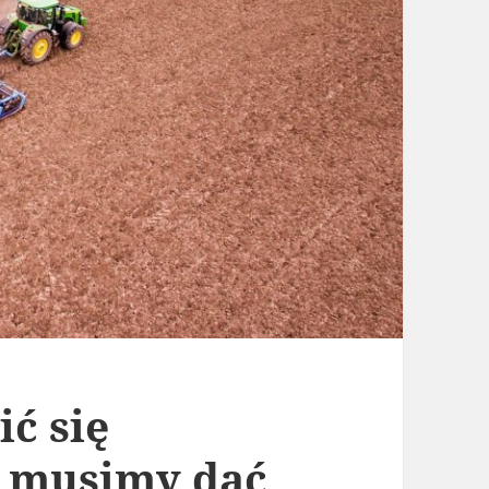
ć się
, musimy dać