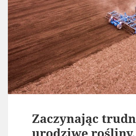
Zaczynając trudni
urodziwe rośliny