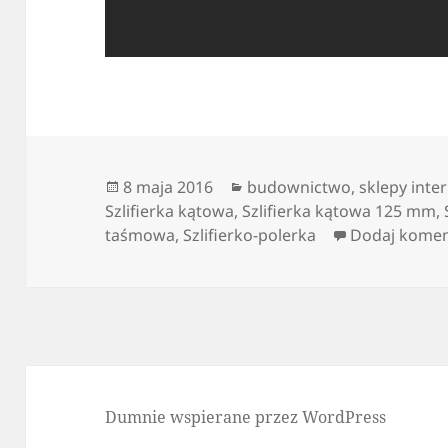
Data
Kategorie
8 maja 2016
budownictwo
,
sklepy inte
publikacji
Szlifierka kątowa
,
Szlifierka kątowa 125 mm
,
taśmowa
,
Szlifierko-polerka
Dodaj komen
Dumnie wspierane przez WordPress