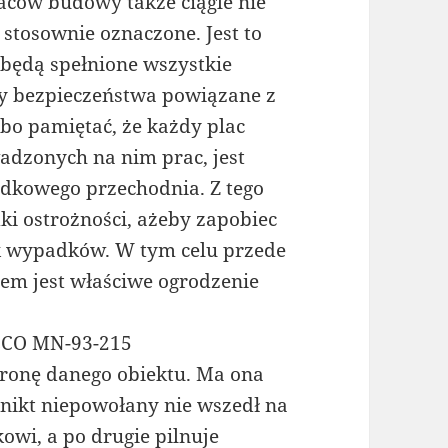
aców budowy także ciągle nie
stosownie oznaczone. Jest to
będą spełnione wszystkie
my bezpieczeństwa powiązane z
bo pamiętać, że każdy plac
adzonych na nim prac, jest
dkowego przechodnia. Z tego
ki ostrożności, ażeby zapobiec
ek wypadków. W tym celu przede
m jest właściwe ogrodzenie
ECO MN-93-215
chronę danego obiektu. Ma ona
 nikt niepowołany nie wszedł na
owi, a po drugie pilnuje