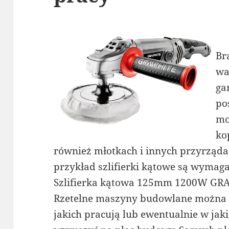
Br
wa
ga
po
mo
ko
również młotkach i innych przyrząda
przykład szlifierki kątowe są wymag
Szlifierka kątowa 125mm 1200W GR
Rzetelne maszyny budowlane można s
jakich pracują lub ewentualnie w jak