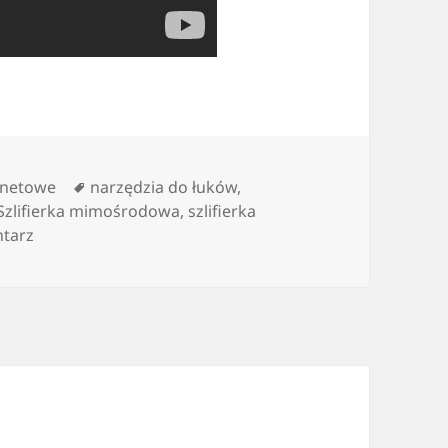
Tagi
rnetowe
narzędzia do łuków
,
Szlifierka mimośrodowa
,
szlifierka
do odpowiednie narzędzia do pracy
tarz