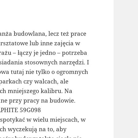
anża budowlana, lecz też prace
rsztatowe lub inne zajęcia w
rażu – łączy je jedno – potrzeba
siadania stosownych narzędzi. I
wa tutaj nie tylko o ogromnych
parkach czy walcach, ale
ch mniejszego kalibru. Na
ane przy pracy na budowie.
APHITE 59G098
potykać w wielu miejscach, w
ich wyczekują na to, aby