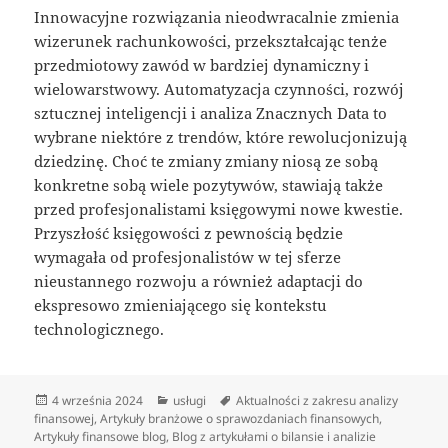
Innowacyjne rozwiązania nieodwracalnie zmienia
wizerunek rachunkowości, przekształcając tenże
przedmiotowy zawód w bardziej dynamiczny i
wielowarstwowy. Automatyzacja czynności, rozwój
sztucznej inteligencji i analiza Znacznych Data to
wybrane niektóre z trendów, które rewolucjonizują
dziedzinę. Choć te zmiany zmiany niosą ze sobą
konkretne sobą wiele pozytywów, stawiają także
przed profesjonalistami księgowymi nowe kwestie.
Przyszłość księgowości z pewnością będzie
wymagała od profesjonalistów w tej sferze
nieustannego rozwoju a również adaptacji do
ekspresowo zmieniającego się kontekstu
technologicznego.
Data
Kategorie
Tagi
4 września 2024
usługi
Aktualności z zakresu analizy
publikacji
finansowej
,
Artykuły branżowe o sprawozdaniach finansowych
,
Artykuły finansowe blog
,
Blog z artykułami o bilansie i analizie