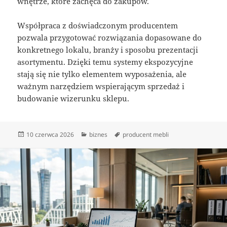
wnętrze, które zachęca do zakupów.
Współpraca z doświadczonym producentem
pozwala przygotować rozwiązania dopasowane do
konkretnego lokalu, branży i sposobu prezentacji
asortymentu. Dzięki temu systemy ekspozycyjne
stają się nie tylko elementem wyposażenia, ale
ważnym narzędziem wspierającym sprzedaż i
budowanie wizerunku sklepu.
Data
Kategorie
Tagi
10 czerwca 2026
biznes
producent mebli
publikacji