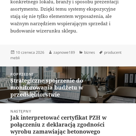
konkretnego lokalu, branży i sposobu prezentacji
asortymentu. Dzięki temu systemy ekspozycyjne
stają się nie tylko elementem wyposażenia, ale
ważnym narzędziem wspierającym sprzedaż i
budowanie wizerunku sklepu.
Data
Autor
Kategorie
Tagi
10 czerwca 2026
zapnowe189
biznes
producent
publikacji
mebli
Nawigacja
POPRZEDNI
wpisu
Strategiczne spojrzenie do
Poprzedni
monitorowania budżetu w
wpis:
przedsiębiorstwie
NASTĘPNY
Jak interpretować certyfikat PZH w
Następny
połączeniu z deklaracją zgodności
wpis:
wyrobu zamawiając betonowego