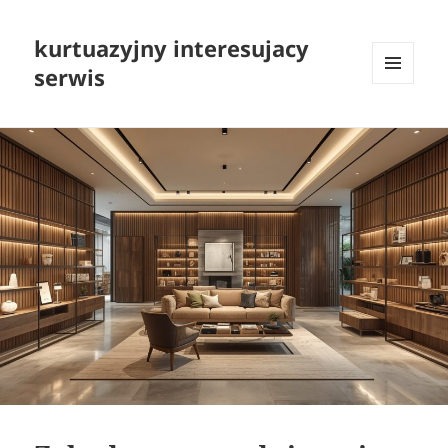
kurtuazyjny interesujacy
serwis
MENU
I
WIDGETY