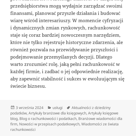
przedsiębiorstwa mogą wydajnie zarządzać swoimi
finansami, planować przyszłe działania i budować
wiarę wśród interesariuszy. W momencie cyfryzacji
i dynamicznych zmian rynkowych, rachunkowość
staje się coraz bardziej nowoczesnym narzędziem,
które nie tylko rejestruje historyczne zdarzenia, ale
również pozwala na przewidywanie przyszłości i
podejmowanie przemyślanych decyzji. Dlatego
warto zrozumieć rolę, jaką pełni rachunkowość w
każdej firmie, i zadbać o jej odpowiednie realizację,
aby zapewnić stabilność i sukces w ewoluującym się
świecie biznesu.
Data
Kategorie
Tagi
3 września 2024
usługi
Aktualności z dziedziny
publikacji
podatków
,
Artykuły branżowe dla księgowych
,
Artykuły księgowe
blog
,
Blog o rachunkowości i podatkach
,
Branżowe wiadomości dla
firm
,
Nowości w przepisach podatkowych
,
Wiadomości ze świata
rachunkowości