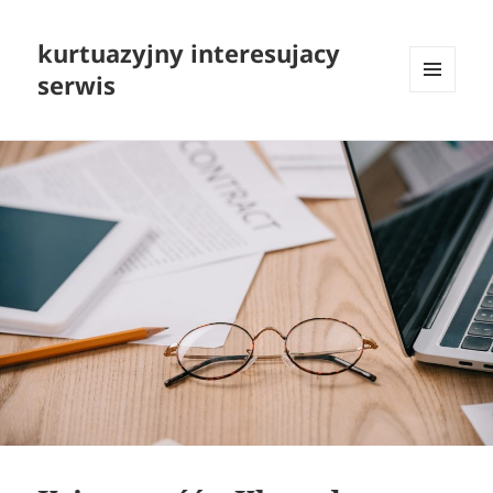
kurtuazyjny interesujacy
serwis
MENU
I
WIDGETY