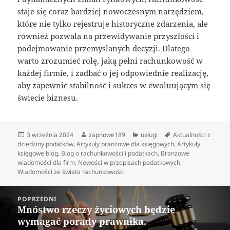
staje się coraz bardziej nowoczesnym narzędziem,
które nie tylko rejestruje historyczne zdarzenia, ale
również pozwala na przewidywanie przyszłości i
podejmowanie przemyślanych decyzji. Dlatego
warto zrozumieć rolę, jaką pełni rachunkowość w
każdej firmie, i zadbać o jej odpowiednie realizację,
aby zapewnić stabilność i sukces w ewoluującym się
świecie biznesu.
Data
Autor
Kategorie
Tagi
3 września 2024
zapnowe189
usługi
Aktualności z
publikacji
dziedziny podatków
,
Artykuły branżowe dla księgowych
,
Artykuły
księgowe blog
,
Blog o rachunkowości i podatkach
,
Branżowe
wiadomości dla firm
,
Nowości w przepisach podatkowych
,
Wiadomości ze świata rachunkowości
Nawigacja
POPRZEDNI
wpisu
Mnóstwo rzeczy życiowych będzie
Poprzedni
wymagać porady prawnika.
wpis: