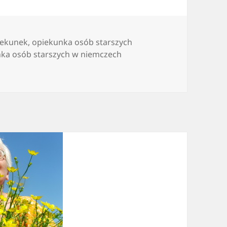
iekunek
,
opiekunka osób starszych
nka osób starszych w niemczech
 jest właśnie dla mnie?