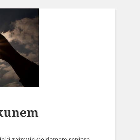
ekunem
 jaki zajmuje się domem seniora