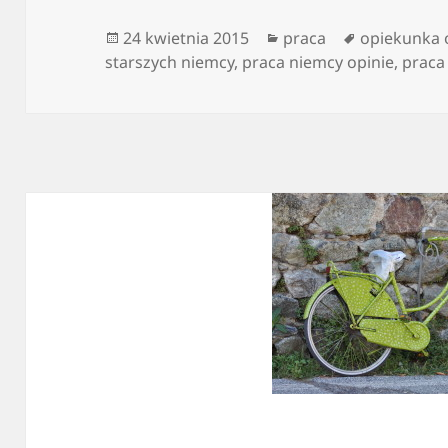
Data
Kategorie
Tagi
24 kwietnia 2015
praca
opiekunka 
publikacji
starszych niemcy
,
praca niemcy opinie
,
praca