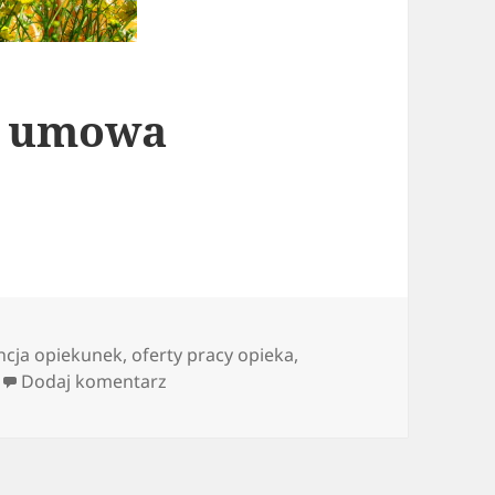
a umowa
ncja opiekunek
,
oferty pracy opieka
,
do Praca opiekuna,a umowa
Dodaj komentarz