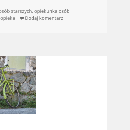
osób starszych
,
opiekunka osób
do Być dobrym opiekunem
 opieka
Dodaj komentarz