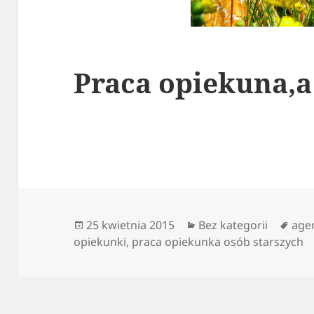
Praca opiekuna,
Data
Kategorie
Tagi
25 kwietnia 2015
Bez kategorii
age
publikacji
opiekunki
,
praca opiekunka osób starszych