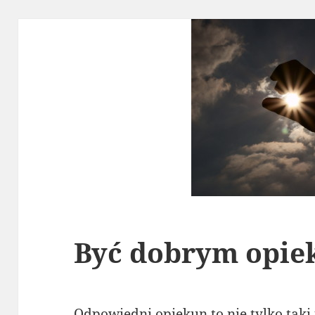
Być dobrym opi
Odpowiedni opiekun to nie tylko taki