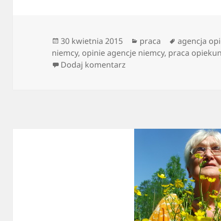
Data
Kategorie
Tagi
30 kwietnia 2015
praca
agencja op
publikacji
niemcy
,
opinie agencje niemcy
,
praca opieku
do Czy praca jako opiekun
Dodaj komentarz