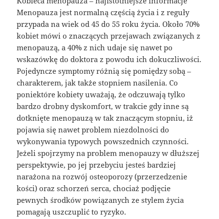
Kobieca menopauza – najistotniejsze informacje
Menopauza jest normalną częścią życia i z reguły
przypada na wiek od 45 do 55 roku życia. Około 70%
kobiet mówi o znaczących przejawach związanych z
menopauzą, a 40% z nich udaje się nawet po
wskazówkę do doktora z powodu ich dokuczliwości.
Pojedyncze symptomy różnią się pomiędzy sobą –
charakterem, jak także stopniem nasilenia. Co
poniektóre kobiety uważają, że odczuwają tylko
bardzo drobny dyskomfort, w trakcie gdy inne są
dotknięte menopauzą w tak znaczącym stopniu, iż
pojawia się nawet problem niezdolności do
wykonywania typowych powszednich czynności.
Jeżeli spojrzymy na problem menopauzy w dłuższej
perspektywie, po jej przebyciu jesteś bardziej
narażona na rozwój osteoporozy (przerzedzenie
kości) oraz schorzeń serca, chociaż podjęcie
pewnych środków powiązanych ze stylem życia
pomagają uszczuplić to ryzyko.