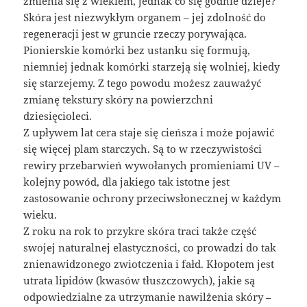
zmienia się z wiekiem, jednak co się godnie dzieje?
Skóra jest niezwykłym organem – jej zdolność do
regeneracji jest w gruncie rzeczy porywająca.
Pionierskie komórki bez ustanku się formują,
niemniej jednak komórki starzeją się wolniej, kiedy
się starzejemy. Z tego powodu możesz zauważyć
zmianę tekstury skóry na powierzchni
dziesięcioleci.
Z upływem lat cera staje się cieńsza i może pojawić
się więcej plam starczych. Są to w rzeczywistości
rewiry przebarwień wywołanych promieniami UV –
kolejny powód, dla jakiego tak istotne jest
zastosowanie ochrony przeciwsłonecznej w każdym
wieku.
Z roku na rok to przykre skóra traci także część
swojej naturalnej elastyczności, co prowadzi do tak
znienawidzonego zwiotczenia i fałd. Kłopotem jest
utrata lipidów (kwasów tłuszczowych), jakie są
odpowiedzialne za utrzymanie nawilżenia skóry –