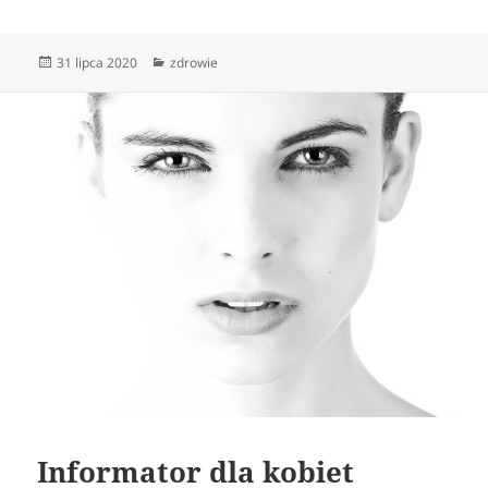
Data
Kategorie
31 lipca 2020
zdrowie
publikacji
Informator dla kobiet