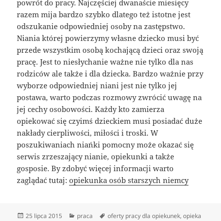
powrót do pracy. Najczęściej dwanaście miesięcy
razem mija bardzo szybko dlatego też istotne jest
odszukanie odpowiedniej osoby na zastępstwo.
Niania której powierzymy własne dziecko musi być
przede wszystkim osobą kochającą dzieci oraz swoją
pracę. Jest to niesłychanie ważne nie tylko dla nas
rodziców ale także i dla dziecka. Bardzo ważnie przy
wyborze odpowiedniej niani jest nie tylko jej
postawa, warto podczas rozmowy zwrócić uwagę na
jej cechy osobowości. Każdy kto zamierza
opiekować się czyimś dzieckiem musi posiadać duże
nakłady cierpliwości, miłości i troski. W
poszukiwaniach niańki pomocny może okazać się
serwis zrzeszający nianie, opiekunki a także
gosposie. By zdobyć więcej informacji warto
zaglądać tutaj:
opiekunka osób starszych niemcy
Data
Kategorie
Tagi
25 lipca 2015
praca
oferty pracy dla opiekunek
,
opieka