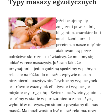
Typy masaży egzotycznych
Jeżeli czujemy się
zmęczeni powszednią
bieganiną, charakter boli
od siedzenia przed
pecetem, a nasze mięśnie
atakowane są przez
boleściwe skurcze – to świadczy, że musimy się
oddać w ręce masażysty. Już sam fakt, że
przynajmniej jedną godziną spędzimy w pełnym
relaksie na łóżku do masażu, wpływie na stan
niezmiernie pozytywnie. Psychiczny wypoczynek
jest równie ważny jak efektywne i wypoczęte
mięśnie czy kręgosłup. Zwiedzając świetny gabinet,
jesteśmy w stanie w porozumieniu z masażystą
wyłonić w najwyższym stopniu przydatny dla nas
masaż. Ma możliwość to być masaż rękoma, przy