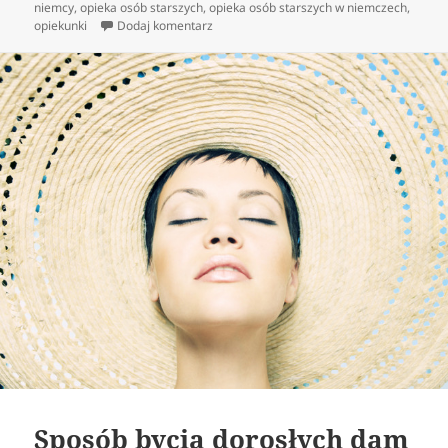
publikacji
niemcy
,
opieka osób starszych
,
opieka osób starszych w niemczech
,
do Gdzie należy szukać niani?
opiekunki
Dodaj komentarz
Sposób bycia dorosłych dam