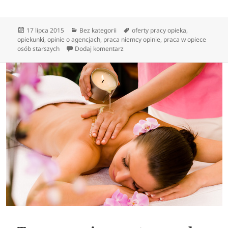
Data
Kategorie
Tagi
17 lipca 2015
Bez kategorii
oferty pracy opieka
,
publikacji
opiekunki
,
opinie o agencjach
,
praca niemcy opinie
,
praca w opiece
do Koniec urlopu macierzyńskiego – 
osób starszych
Dodaj komentarz