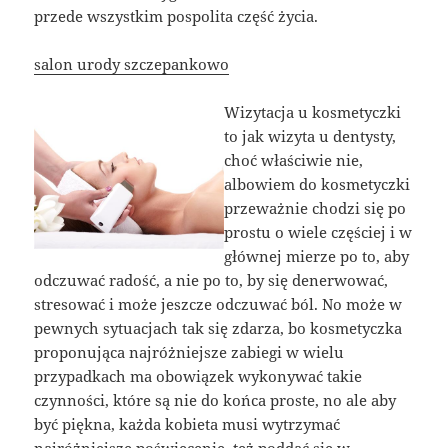
przede wszystkim pospolita część życia.
salon urody szczepankowo
Wizytacja u kosmetyczki
to jak wizyta u dentysty,
choć właściwie nie,
albowiem do kosmetyczki
przeważnie chodzi się po
prostu o wiele częściej i w
głównej mierze po to, aby
odczuwać radość, a nie po to, by się denerwować,
stresować i może jeszcze odczuwać ból. No może w
pewnych sytuacjach tak się zdarza, bo kosmetyczka
proponująca najróżniejsze zabiegi w wielu
przypadkach ma obowiązek wykonywać takie
czynności, które są nie do końca proste, no ale aby
być piękna, każda kobieta musi wytrzymać
najróżniejsze poświecenie, też poddać się w