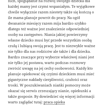
nich, spoglądanie na rozwój swojego dziecka dla
każdej mamy jest czymś wspaniałym. Te wyjątkowe
chwile wyłącznie razem niestety także się kończą o
ile mama planuje powrót do pracy. Na ogół
dwanaście miesięcy razem mija bardzo szybko
dlatego też ważne jest znalezienie odpowiedniej
osoby na zastępstwo. Niania jakiej powierzymy
własne dziecko musi być przede wszystkim osobą
czułą i lubiącą swoją pracę. Jest to niezwykle ważne
nie tylko dla nas rodziców ale także i dla dziecka.
Bardzo znaczące przy wyborze właściwej niani jest
nie tylko jej postawa, warto podczas rozmowy
zwrócić uwagę na jej cechy osobowości. Każdy kto
planuje opiekować się czyimś dzieckiem musi mieć
gigantyczne nakłady cierpliwości, czułości oraz
troski. W poszukiwaniach niańki pomocny może
okazać się serwis zrzeszający nianie, opiekunki a
także gosposie. By dowiedzieć się więcej informacji
warto zaglądać tutaj:
praca opieka