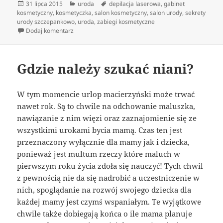
Data
Kategorie
Tagi
31 lipca 2015
uroda
depilacja laserowa
,
gabinet
publikacji
kosmetyczny
,
kosmetyczka
,
salon kosmetyczny
,
salon urody
,
sekrety
urody szczepankowo
,
uroda
,
zabiegi kosmetyczne
do Rozmaite zabiegi dla ciała polecane przez kosmety
Dodaj komentarz
Gdzie należy szukać niani?
W tym momencie urlop macierzyński może trwać
nawet rok. Są to chwile na odchowanie maluszka,
nawiązanie z nim więzi oraz zaznajomienie się ze
wszystkimi urokami bycia mamą. Czas ten jest
przeznaczony wyłącznie dla mamy jak i dziecka,
ponieważ jest multum rzeczy które maluch w
pierwszym roku życia zdoła się nauczyć! Tych chwil
z pewnością nie da się nadrobić a uczestniczenie w
nich, spoglądanie na rozwój swojego dziecka dla
każdej mamy jest czymś wspaniałym. Te wyjątkowe
chwile także dobiegają końca o ile mama planuje