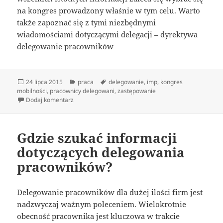
na kongres prowadzony właśnie w tym celu. Warto
także zapoznać się z tymi niezbędnymi
wiadomościami dotyczącymi delegacji – dyrektywa
delegowanie pracowników
Data
Kategorie
Tagi
24 lipca 2015
praca
delegowanie
,
imp
,
kongres
publikacji
mobilności
,
pracownicy delegowani
,
zastępowanie
do Delegowanie pracowników może być proste
Dodaj komentarz
Gdzie szukać informacji
dotyczących delegowania
pracowników?
Delegowanie pracowników dla dużej ilości firm jest
nadzwyczaj ważnym poleceniem. Wielokrotnie
obecność pracownika jest kluczowa w trakcie