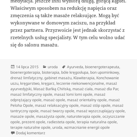
medytacja. Jeszcze inni wybiorą długą, gorącą kąpiel.
Właściwym sposobem na redukcję napięcia oraz
zmęczenia są także masaże relaksujące. Mogą być
wykonywane w domowym zaciszu, na przykład
przez partnera. Przyzwoicie jest jednak skorzystać z
rzetelnych usług specjalisty. W tym celu wolno udać
się do salonu masażu.
Data
Kategorie
Tagi
14 lipca 2015
uroda
Ayurveda
,
bioenergoterapeuta
,
publikacji
bioenergoterapia
,
bioterapia
,
bóle kręgosłupa
,
bon upominkowy
,
drenaż limfatyczny
,
gabinet masażu
,
Klawiterapia
,
Konchowanie
uszu
,
kręgarstwo
,
kręgarz
,
leczenie niekonwencjonalne
,
masaż
ayurvedyjski
,
Masaż Bańką Chińską
,
masaż ciała
,
masaż dla Par
,
masaż limfatyczny opole
,
masaż lomi lomi opole
,
masaż
odprężający opole
,
masaż opole
,
masaż orientalny opole
,
masaż
Peloha Opole
,
masaż relaksacyjny opole
,
masaż stóp opole
,
masaż
tantryczny opole
,
masaż twarzy opole
,
masaż wyszczuplający opole
,
masaże opole
,
masażysta opole
,
naturoterapia opole
,
oczyszczanie
opole
,
prezent opole
,
radiesteta opole
,
terapia naturalna opole
,
terapie naturalne opole
,
uroda
,
wzmacnianie energii opole
do Typy masaży egzotycznych
Dodaj komentarz