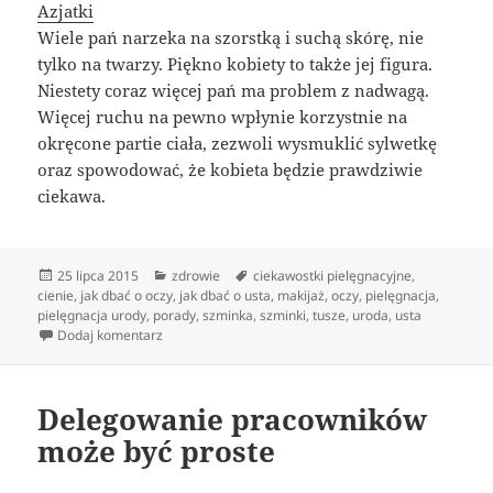
Azjatki
Wiele pań narzeka na szorstką i suchą skórę, nie
tylko na twarzy. Piękno kobiety to także jej figura.
Niestety coraz więcej pań ma problem z nadwagą.
Więcej ruchu na pewno wpłynie korzystnie na
okręcone partie ciała, zezwoli wysmuklić sylwetkę
oraz spowodować, że kobieta będzie prawdziwie
ciekawa.
Data
Kategorie
Tagi
25 lipca 2015
zdrowie
ciekawostki pielęgnacyjne
,
publikacji
cienie
,
jak dbać o oczy
,
jak dbać o usta
,
makijaż
,
oczy
,
pielęgnacja
,
pielęgnacja urody
,
porady
,
szminka
,
szminki
,
tusze
,
uroda
,
usta
do Sposób bycia dorosłych dam
Dodaj komentarz
Delegowanie pracowników
może być proste