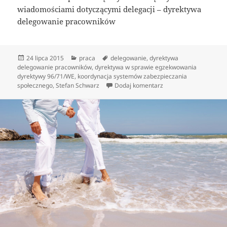
wiadomościami dotyczącymi delegacji – dyrektywa
delegowanie pracowników
Data
Kategorie
Tagi
24 lipca 2015
praca
delegowanie
,
dyrektywa
publikacji
delegowanie pracowników
,
dyrektywa w sprawie egzekwowania
dyrektywy 96/71/WE
,
koordynacja systemów zabezpieczania
do Gdzie szukać infor
społecznego
,
Stefan Schwarz
Dodaj komentarz