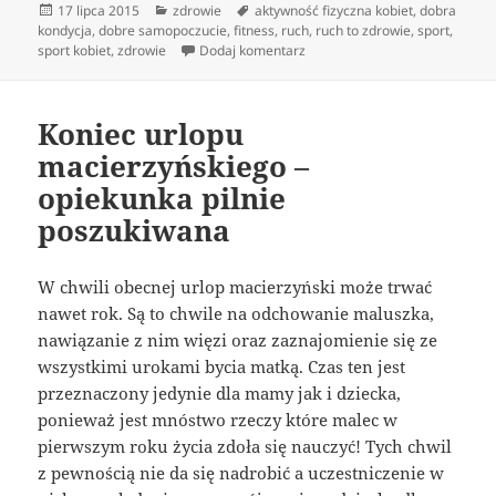
Data
Kategorie
Tagi
17 lipca 2015
zdrowie
aktywność fizyczna kobiet
,
dobra
publikacji
kondycja
,
dobre samopoczucie
,
fitness
,
ruch
,
ruch to zdrowie
,
sport
,
do Sport – wyjdź na świeże po
sport kobiet
,
zdrowie
Dodaj komentarz
Koniec urlopu
macierzyńskiego –
opiekunka pilnie
poszukiwana
W chwili obecnej urlop macierzyński może trwać
nawet rok. Są to chwile na odchowanie maluszka,
nawiązanie z nim więzi oraz zaznajomienie się ze
wszystkimi urokami bycia matką. Czas ten jest
przeznaczony jedynie dla mamy jak i dziecka,
ponieważ jest mnóstwo rzeczy które malec w
pierwszym roku życia zdoła się nauczyć! Tych chwil
z pewnością nie da się nadrobić a uczestniczenie w