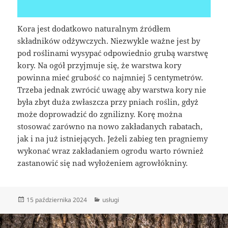
Kora jest dodatkowo naturalnym źródłem
składników odżywczych. Niezwykle ważne jest by
pod roślinami wysypać odpowiednio grubą warstwę
kory. Na ogół przyjmuje się, że warstwa kory
powinna mieć grubość co najmniej 5 centymetrów.
Trzeba jednak zwrócić uwagę aby warstwa kory nie
była zbyt duża zwłaszcza przy pniach roślin, gdyż
może doprowadzić do zgnilizny. Korę można
stosować zarówno na nowo zakładanych rabatach,
jak i na już istniejących. Jeżeli zabieg ten pragniemy
wykonać wraz zakładaniem ogrodu warto również
zastanowić się nad wyłożeniem agrowłókniny.
Data
Kategorie
15 października 2024
usługi
publikacji