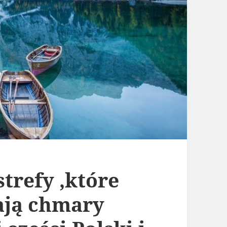
trefy ,które
ają chmary