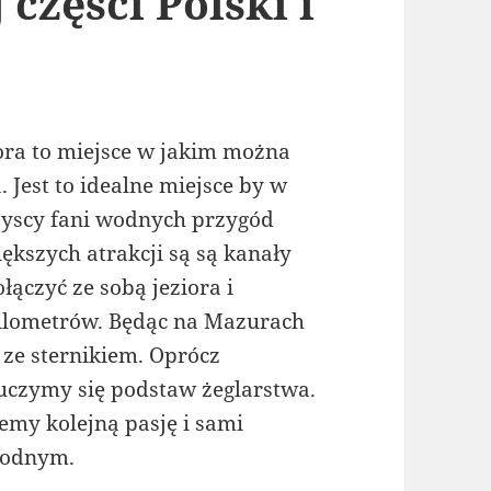
 części Polski i
iora to miejsce w jakim można
 Jest to idealne miejsce by w
szyscy fani wodnych przygód
iększych atrakcji są są kanały
łączyć ze sobą jeziora i
 kilometrów. Będąc na Mazurach
 ze sternikiem. Oprócz
czymy się podstaw żeglarstwa.
emy kolejną pasję i sami
wodnym.