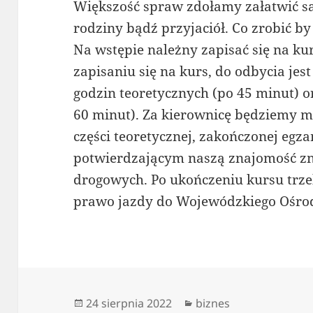
Większość spraw zdołamy załatwić sa
rodziny bądź przyjaciół. Co zrobić b
Na wstępie należny zapisać się na ku
zapisaniu się na kurs, do odbycia jes
godzin teoretycznych (po 45 minut) o
60 minut). Za kierownicę będziemy m
części teoretycznej, zakończonej e
potwierdzającym naszą znajomość zn
drogowych. Po ukończeniu kursu trze
prawo jazdy do Wojewódzkiego Ośro
Data
Kategorie
24 sierpnia 2022
biznes