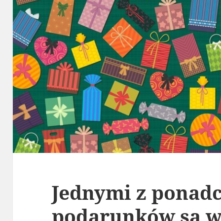
Jednymi z ponad
podarunków są wy