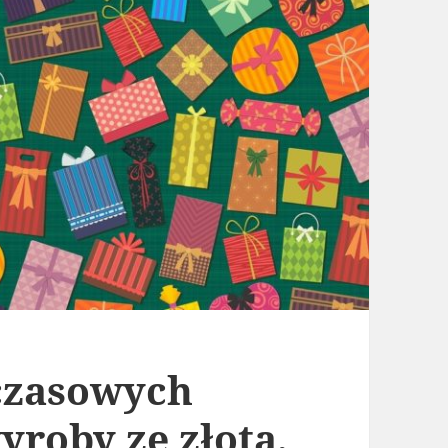
czasowych
roby ze złota,