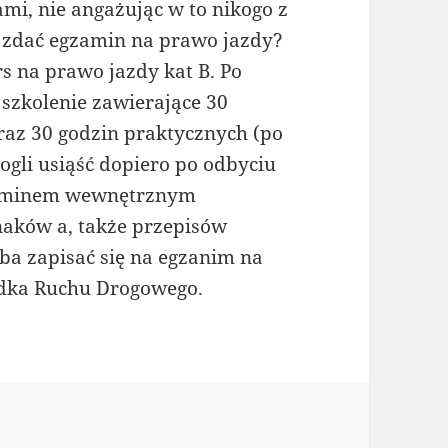
mi, nie angażując w to nikogo z
y zdać egzamin na prawo jazdy?
rs na prawo jazdy kat B. Po
t szkolenie zawierające 30
raz 30 godzin praktycznych (po
ogli usiąść dopiero po odbyciu
gzaminem wewnętrznym
aków a, także przepisów
ba zapisać się na egzanim na
dka Ruchu Drogowego.