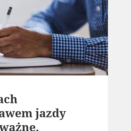
ach
awem jazdy
 ważne.